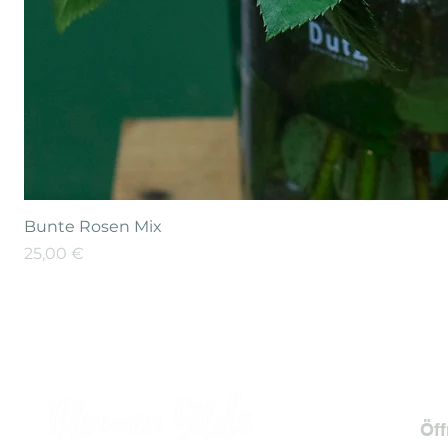
Bunte Rosen Mix
Preis
25,00 €
Öf