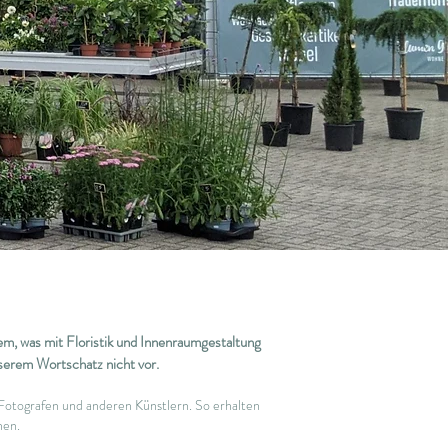
lem, was mit Floristik und Innenraumgestaltung
serem Wortschatz nicht vor.
 Fotografen und anderen Künstlern. So erhalten
hen.