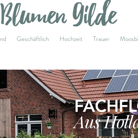
and
Geschäftlich
Hochzeit
Trauer
Moosbi
FACHFL
Aus Holl