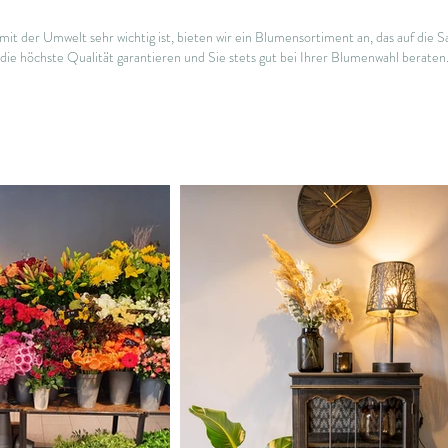
mit der Umwelt sehr wichtig ist, bieten wir ein Blumensortiment an, das auf die 
die höchste Qualität garantieren und Sie stets gut bei Ihrer Blumenwahl beraten