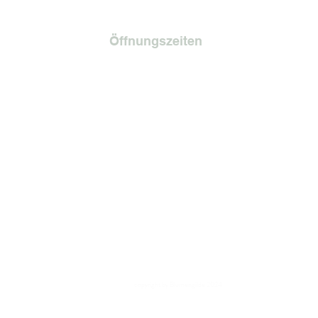
Öffnungszeiten
Montag
09.00 - 18.00
Dienstag
Geschlossen
Mittwoch
09.00 - 18.00
Donnerstag
09.00 - 18.00
Freitag
09.00 - 18.00
Samstag
09.00 - 14.00
Sonntag
Geschlossen
copyright by Blumengilde 2024