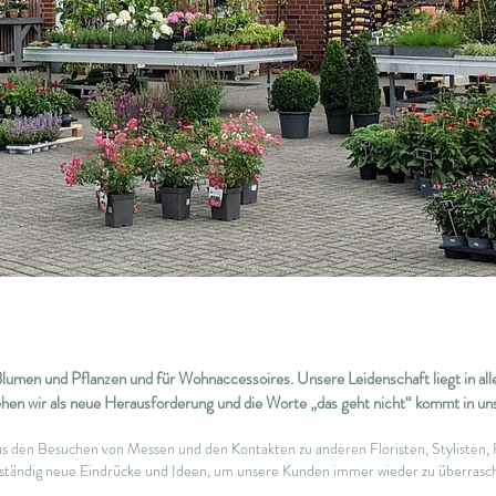
 Blumen und Pflanzen und für Wohnaccessoires. Unsere Leidenschaft liegt in al
sehen wir als neue Herausforderung und die Worte „das geht nicht“ kommt in un
aus den Besuchen von Messen und den Kontakten zu anderen Floristen, Stylisten,
 ständig neue Eindrücke und Ideen, um unsere Kunden immer wieder zu überrasc