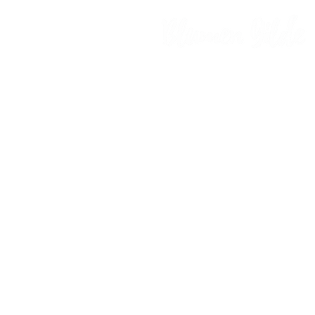
Blumen Gilde e.K.
Hengeloer Straße 10
48455 Bad Bentheim - Gildehaus
Telefon:
+49 5924-785250
E-Mail:
Info@blumengilde.de