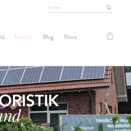
ld
Kontakt
Blog
More
ORISTIK
and