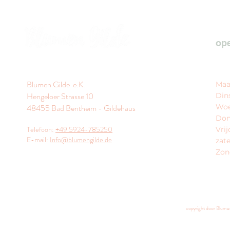
ope
Blumen Gilde e.K.
Maa
Hengeloer Strasse 10
Din
48455 Bad Bentheim - Gildehaus
Wo
Don
Telefoon:
+49 5924-785250
Vri
E-mail:
Info@blumengilde.de
zat
Zon
copyright door Blume